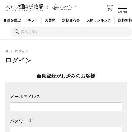
&
商品を
選ぶ
ギフト
天美卵
定期
頒布会
人気
ランキング
送料無料
ログイン
ログイン
会員登録がお済みのお客様
メールアドレス
パスワード