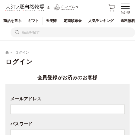
&
商品を
選ぶ
ギフト
天美卵
定期
頒布会
人気
ランキング
送料無料
ログイン
ログイン
会員登録がお済みのお客様
メールアドレス
パスワード