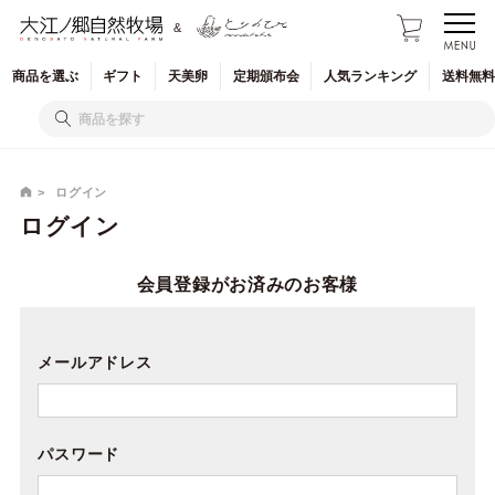
&
商品を
選ぶ
ギフト
天美卵
定期
頒布会
人気
ランキング
送料無料
ログイン
ログイン
会員登録がお済みのお客様
メールアドレス
パスワード