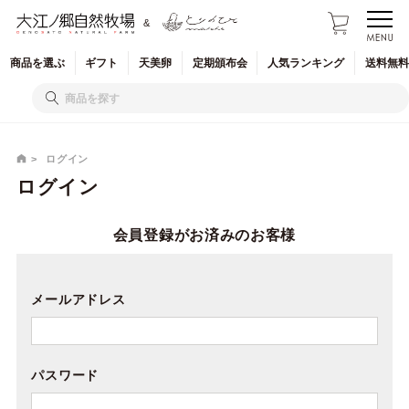
&
商品を
選ぶ
ギフト
天美卵
定期
頒布会
人気
ランキング
送料無料
ログイン
ログイン
会員登録がお済みのお客様
メールアドレス
パスワード