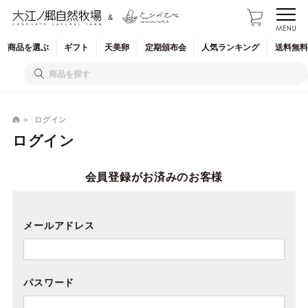
&
商品を
選ぶ
ギフト
天美卵
定期
頒布会
人気
ランキング
送料無料
ログイン
ログイン
会員登録がお済みのお客様
メールアドレス
パスワード