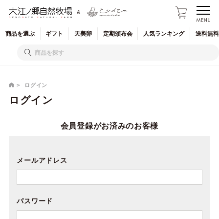
&
商品を
選ぶ
ギフト
天美卵
定期
頒布会
人気
ランキング
送料無料
ログイン
ログイン
会員登録がお済みのお客様
メールアドレス
パスワード