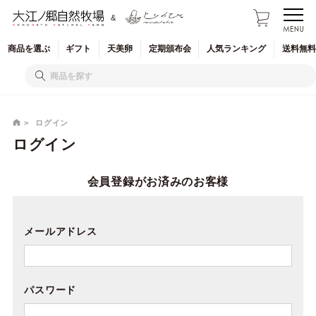
&
商品を
選ぶ
ギフト
天美卵
定期
頒布会
人気
ランキング
送料無料
ログイン
ログイン
会員登録がお済みのお客様
メールアドレス
パスワード