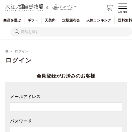
&
商品を
選ぶ
ギフト
天美卵
定期
頒布会
人気
ランキング
送料無料
ログイン
ログイン
会員登録がお済みのお客様
メールアドレス
パスワード