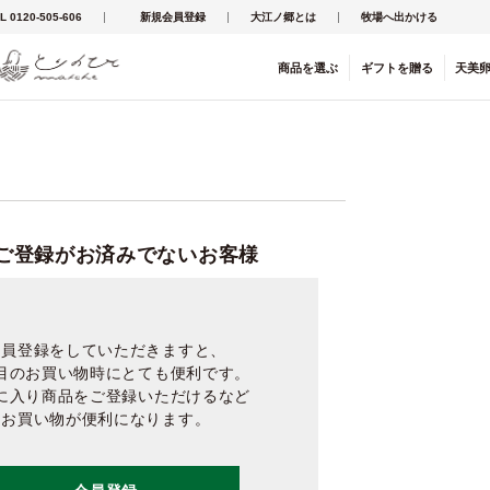
L 0120-505-606
新規会員登録
大江ノ郷とは
牧場へ出かける
商品を
選ぶ
ギフト
を
贈る
天美
ご登録がお済みでないお客様
会員登録をしていただきますと、
目のお買い物時にとても便利です。
に入り商品をご登録いただけるなど
お買い物が便利になります。