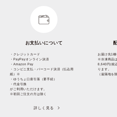
お支払いについて
・クレジットカード
お届け先1梱
・PayPayオンライン決済
※冷凍商品
・Amazon Pay
8,640円
・コンビニ支払・バーコード決済（払込用
ります。
紙）※
（遠隔地を
・ゆうちょ口座引落（要手続）
・代金引換
がご利用いただけます。
※初回ご注文の方は除く
詳しく見る