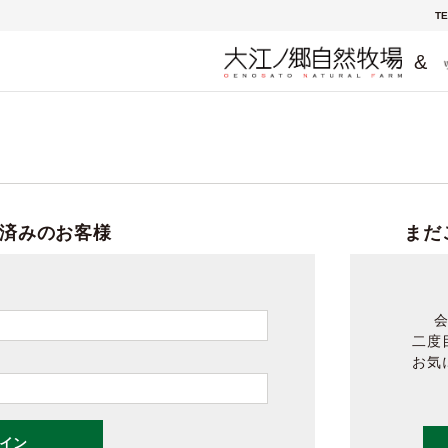
TE
&
済みのお客様
まだ
二度
お気
イン