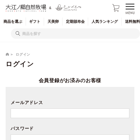
&
商品を
選ぶ
ギフト
天美卵
定期
頒布会
人気
ランキング
送料無料
ログイン
ログイン
会員登録がお済みのお客様
メールアドレス
パスワード