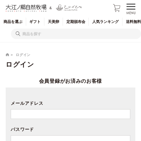
&
商品を
選ぶ
ギフト
天美卵
定期
頒布会
人気
ランキング
送料無料
ログイン
ログイン
会員登録がお済みのお客様
メールアドレス
パスワード