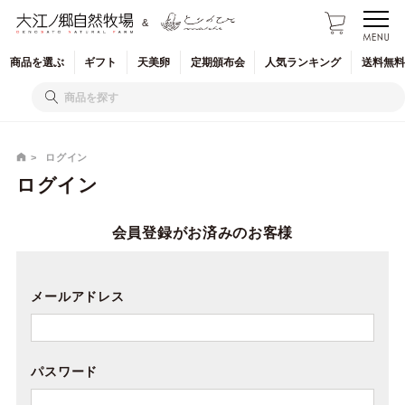
&
商品を
選ぶ
ギフト
天美卵
定期
頒布会
人気
ランキング
送料無料
ログイン
ログイン
会員登録がお済みのお客様
メールアドレス
パスワード