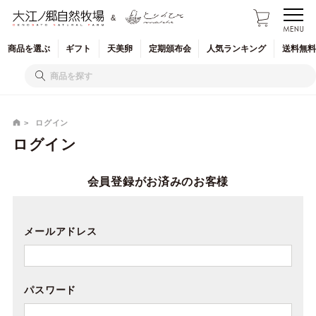
&
商品を
選ぶ
ギフト
天美卵
定期
頒布会
人気
ランキング
送料無料
ログイン
ログイン
会員登録がお済みのお客様
メールアドレス
パスワード