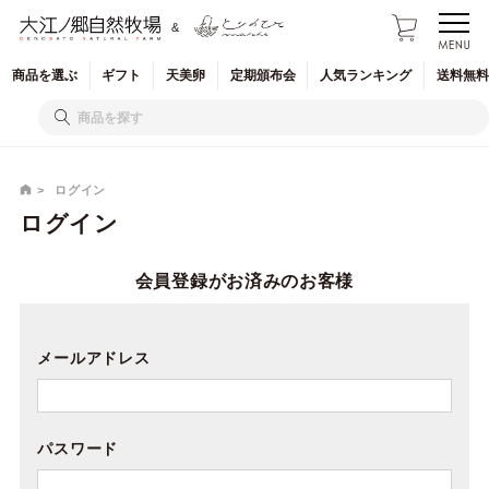
&
商品を
選ぶ
ギフト
天美卵
定期
頒布会
人気
ランキング
送料無料
ログイン
ログイン
会員登録がお済みのお客様
メールアドレス
パスワード