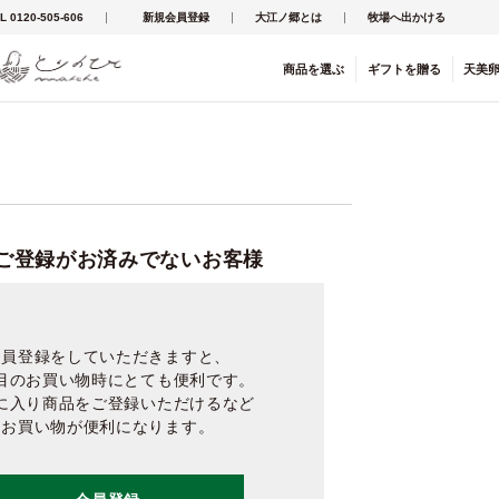
L 0120-505-606
新規会員登録
大江ノ郷とは
牧場へ出かける
商品を
選ぶ
ギフト
を
贈る
天美
ご登録がお済みでないお客様
会員登録をしていただきますと、
目のお買い物時にとても便利です。
に入り商品をご登録いただけるなど
お買い物が便利になります。