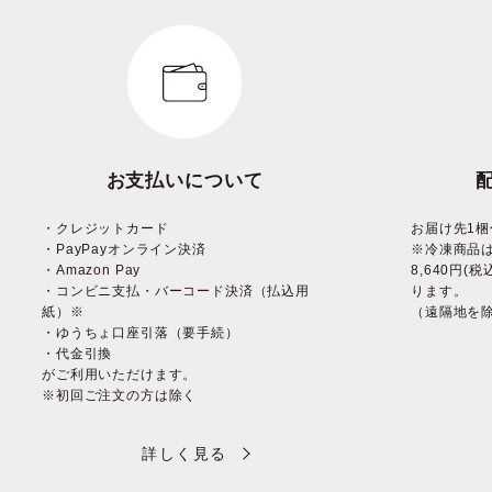
お支払いについて
・クレジットカード
お届け先1梱
・PayPayオンライン決済
※冷凍商品
・Amazon Pay
8,640円
・コンビニ支払・バーコード決済（払込用
ります。
紙）※
（遠隔地を
・ゆうちょ口座引落（要手続）
・代金引換
がご利用いただけます。
※初回ご注文の方は除く
詳しく見る