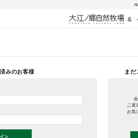
TE
&
済みのお客様
まだ
二度
お気
イン