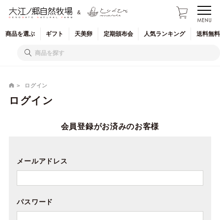
&
商品を
選ぶ
ギフト
天美卵
定期
頒布会
人気
ランキング
送料無料
ログイン
ログイン
会員登録がお済みのお客様
メールアドレス
パスワード