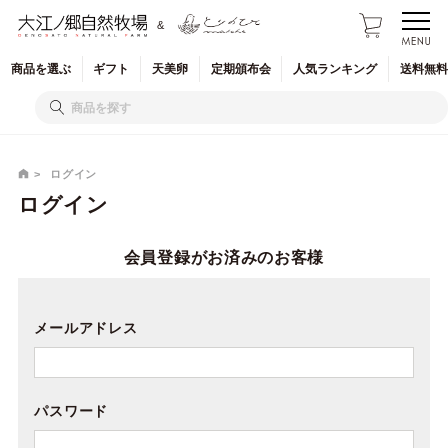
&
商品を
選ぶ
ギフト
天美卵
定期
頒布会
人気
ランキング
送料無料
ログイン
ログイン
会員登録がお済みのお客様
メールアドレス
パスワード