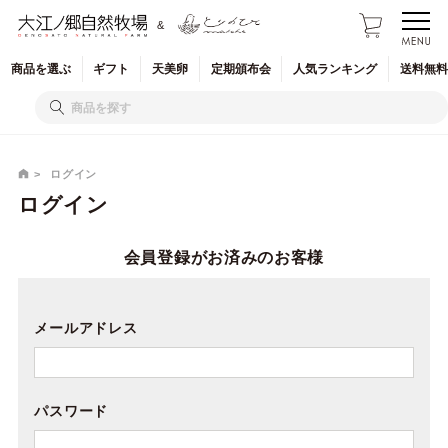
&
商品を
選ぶ
ギフト
天美卵
定期
頒布会
人気
ランキング
送料無料
ログイン
ログイン
会員登録がお済みのお客様
メールアドレス
パスワード