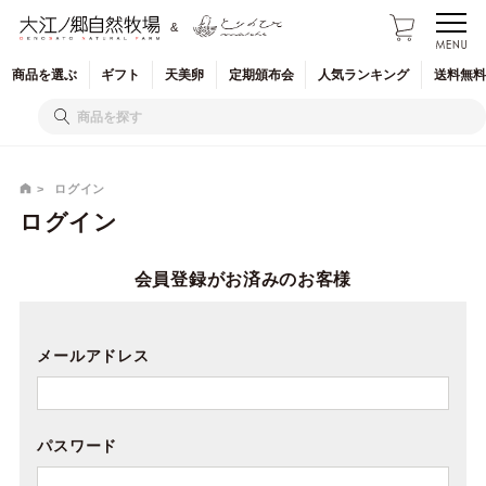
&
商品を
選ぶ
ギフト
天美卵
定期
頒布会
人気
ランキング
送料無料
ログイン
ログイン
会員登録がお済みのお客様
メールアドレス
パスワード