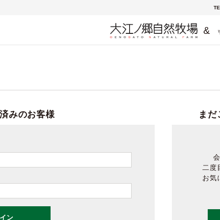
TE
&
済みのお客様
まだ
二度
お気
イン