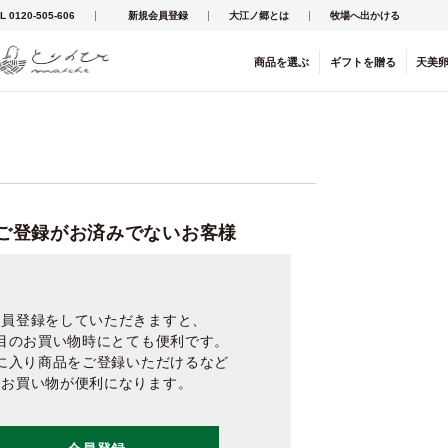
L 0120-505-606
新規会員登録
大江ノ郷とは
牧場へ出かける
商品を
選ぶ
ギフト
を
贈る
天美
ご登録がお済みでないお客様
会員登録をしていただきますと、
目のお買い物時にとても便利です。
に入り商品をご登録いただけるなど
お買い物が便利になります。