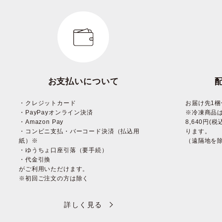
お支払いについて
・クレジットカード
お届け先1梱
・PayPayオンライン決済
※冷凍商品
・Amazon Pay
8,640円
・コンビニ支払・バーコード決済（払込用
ります。
紙）※
（遠隔地を
・ゆうちょ口座引落（要手続）
・代金引換
がご利用いただけます。
※初回ご注文の方は除く
詳しく見る