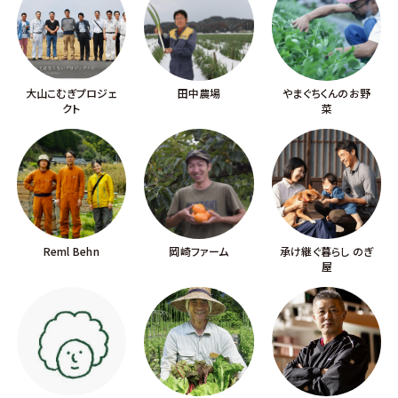
大山こむぎプロジェ
田中農場
やまぐちくんのお野
クト
菜
Reml Behn
岡崎ファーム
承け継ぐ暮らし のぎ
屋