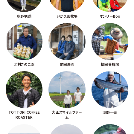
鹿野地鶏
いかり原牧場
オンリーBoo
北村きのこ園
前田農園
福田養蜂場
TOTTORI COFFEE
大山スマイルファー
漁師一家
ROASTER
ム