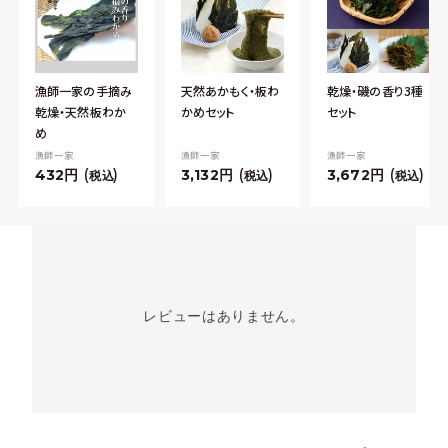
漁師一家の手摘み
天然あかもく・板わ
乾燥・磯の香り3種
乾燥・天然板わか
かめセット
セット
め
漁師一家
漁師一家
漁師一家
432
3,132
3,672
税込
税込
税込
レビューはありません。