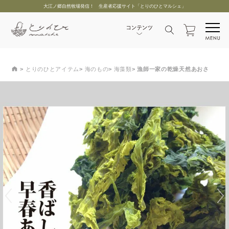
大江ノ郷自然牧場発信！ 生産者応援サイト「とりのひとマルシェ」
とりのひとアイテム
海のもの
海藻類
漁師一家の乾燥天然あおさ