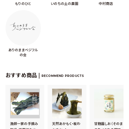
もりのひと
いのちの土の農園
中村商店
ありのままベジフル
の会
おすすめ商品 |
RECOMMEND PRODUCTS
漁師一家の手摘み
天然あかもく・板わ
甘麹醤しお（そのま