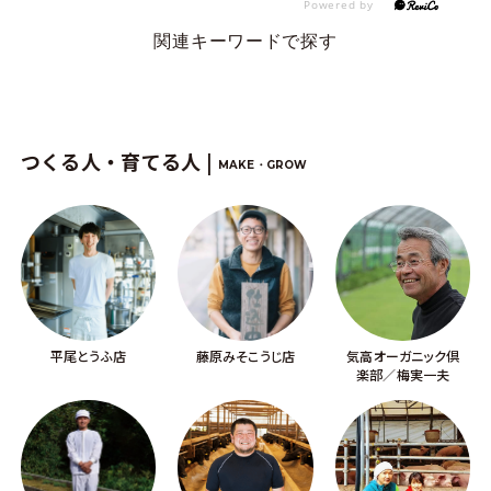
関連キーワードで探す
つくる人・育てる人 |
MAKE・GROW
平尾とうふ店
藤原みそこうじ店
気高オーガニック倶
楽部／梅実一夫