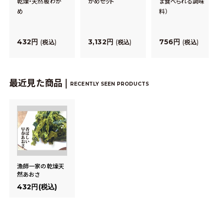
乾燥・天然板わか
かめセット
ま食べられる調味
め
料）
432
3,132
756
税込
税込
税込
最近見た商品 |
RECENTLY SEEN PRODUCTS
漁師一家の乾燥天
然あおさ
432円(税込)