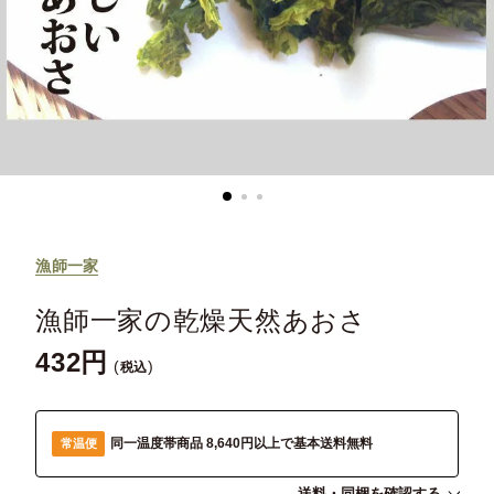
漁師一家
漁師一家の乾燥天然あおさ
432
税込
同一温度帯商品 8,640円以上で基本送料無料
常温便
送料・同梱を確認する