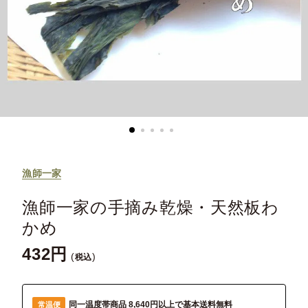
漁師一家
漁師一家の手摘み乾燥・天然板わ
かめ
432
税込
同一温度帯商品 8,640円以上で基本送料無料
常温便