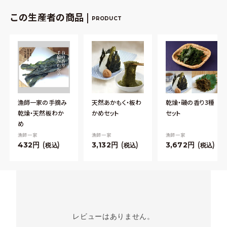
この生産者の商品 |
PRODUCT
漁師一家の手摘み
天然あかもく・板わ
乾燥・磯の香り3種
乾燥・天然板わか
かめセット
セット
め
漁師一家
漁師一家
漁師一家
432
3,132
3,672
税込
税込
税込
レビューはありません。