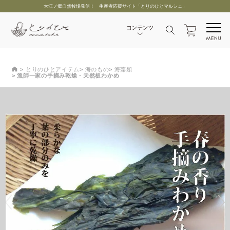
大江ノ郷自然牧場発信！ 生産者応援サイト「とりのひとマルシェ」
とりのひとアイテム
海のもの
海藻類
漁師一家の手摘み乾燥・天然板わかめ