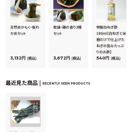
天然あかもく・板わ
乾燥・磯の香り3種
特製白ねぎ酢
かめセット
セット
180ml【白ねぎと米
麹だけで仕上げた
ねぎの旨みたっぷ
りのお酢】
3,132
3,672
540
税込
税込
税込
最近見た商品 |
RECENTLY SEEN PRODUCTS