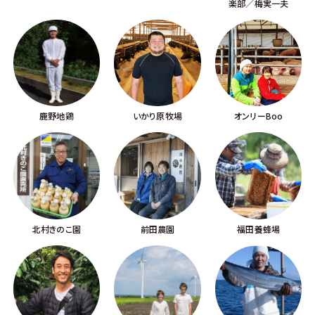
楽部／梅実一夫
鹿野地鶏
いかり原牧場
オンリーBoo
北村きのこ園
前田農園
福田養蜂場