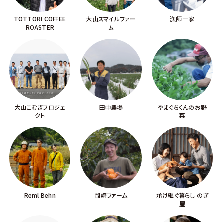
TOTTORI COFFEE
大山スマイルファー
漁師一家
ROASTER
ム
大山こむぎプロジェ
田中農場
やまぐちくんのお野
クト
菜
Reml Behn
岡崎ファーム
承け継ぐ暮らし のぎ
屋