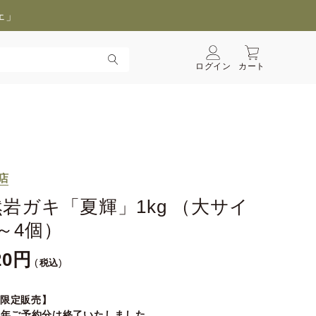
ェ」
ログイン
カート
店
岩ガキ「夏輝」1kg （大サイ
～4個）
20
税込
B限定販売】
26年ご予約分は終了いたしました。