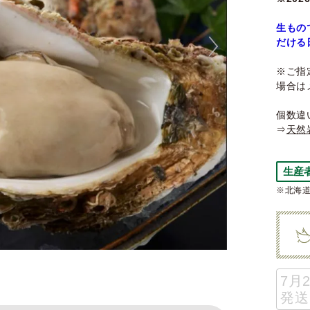
生もの
だける
※ご指
場合は
個数違
⇒
天然
生産
※北海道
7月
発送