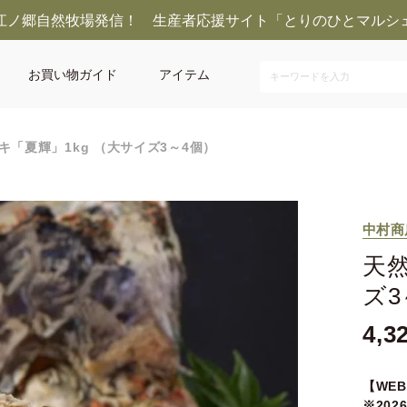
江ノ郷自然牧場発信！ 生産者応援サイト「とりのひとマルシ
お買い物ガイド
アイテム
キ「夏輝」1kg （大サイズ3～4個）
中村商
天然
ズ3
4,3
【WE
※20