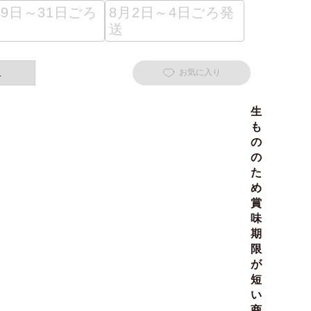
29日～31日ごろ
8月2日～4日ごろ発
送
お気に入り
生
も
の
の
た
め
賞
味
期
限
が
短
い
商