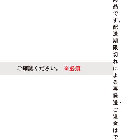
品
で
す。
配
送
期
限
切
れ
ご確認ください。
※必須
に
よ
る
再
発
送・
ご
返
金
は
で