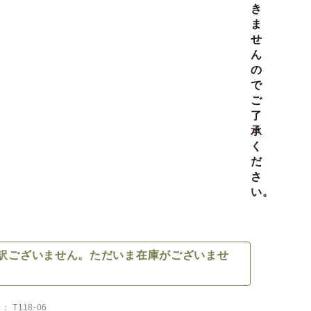
き
ま
せ
ん
の
で
ご
了
承
く
だ
さ
い。
訳ございません。ただいま在庫がございませ
号
T118-06