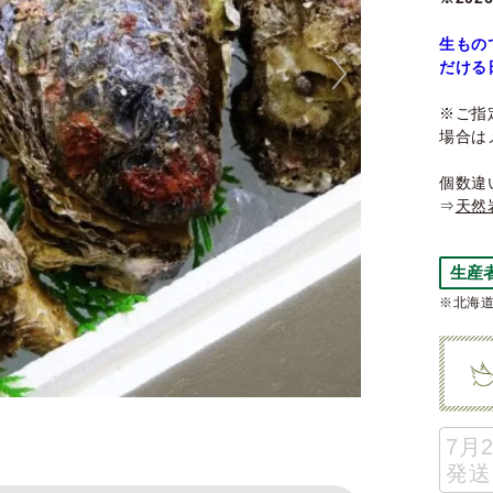
生もの
だける
※ご指
場合は
個数違
⇒
天然
生産
※北海道
7月
発送