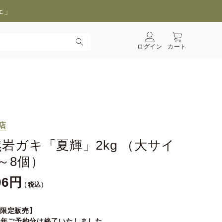
ェ」
ログイン
カート
店
岩ガキ「夏輝」2kg （大サイ
～8個）
96
税込
B限定販売】
26年ご予約分は終了いたしました。