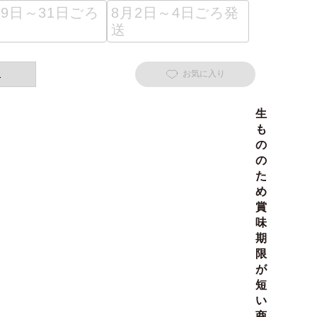
29日～31日ごろ
8月2日～4日ごろ発
送
お気に入り
生
も
の
の
た
め
賞
味
期
限
が
短
い
商