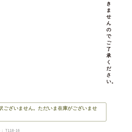
き
ま
せ
ん
の
で
ご
了
承
く
だ
さ
い。
訳ございません。ただいま在庫がございませ
号
T118-16