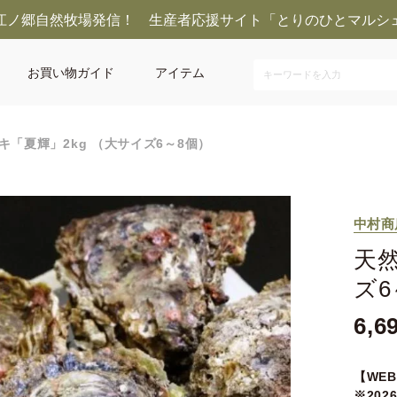
江ノ郷自然牧場発信！ 生産者応援サイト「とりのひとマルシ
お買い物ガイド
アイテム
キ「夏輝」2kg （大サイズ6～8個）
中村商
天然
ズ6
6,6
【WE
※20