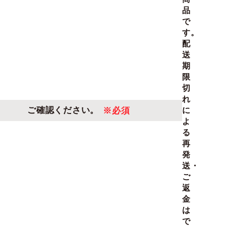
品
で
す。
配
送
期
限
切
れ
ご確認ください。
※必須
に
よ
る
再
発
送・
ご
返
金
は
で