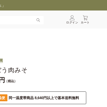
ェ」
ログイン
カート
園
ぼう肉みそ
税込
温便
同一温度帯商品 8,640円以上で基本送料無料