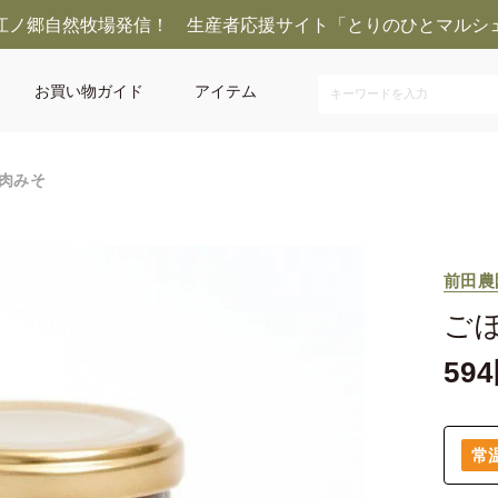
江ノ郷自然牧場発信！ 生産者応援サイト「とりのひとマルシ
お買い物ガイド
アイテム
肉みそ
前田農
ご
594
常