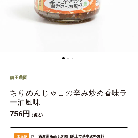
前田農園
ちりめんじゃこの辛み炒め香味ラ
ー油風味
756
税込
同一温度帯商品 8,640円以上で基本送料無料
常温便