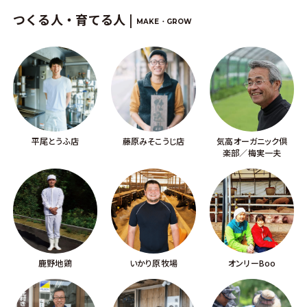
つくる人・育てる人 |
MAKE・GROW
平尾とうふ店
藤原みそこうじ店
気高オーガニック倶
楽部／梅実一夫
鹿野地鶏
いかり原牧場
オンリーBoo