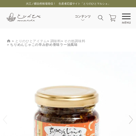
大江ノ郷自然牧場発信！ 生産者応援サイト「とりのひとマルシェ」
とりのひとアイテム
調味料
その他調味料
ちりめんじゃこの辛み炒め香味ラー油風味