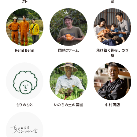
クト
菜
Reml Behn
岡崎ファーム
承け継ぐ暮らし のぎ
屋
もりのひと
いのちの土の農園
中村商店