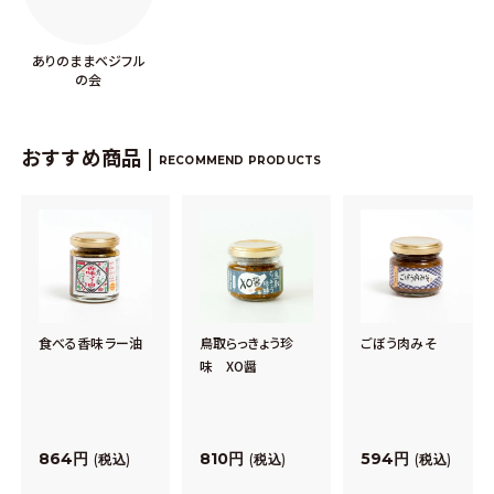
ありのままベジフル
の会
おすすめ商品 |
RECOMMEND PRODUCTS
食べる香味ラー油
鳥取らっきょう珍
ごぼう肉みそ
味 XO醤
864
810
594
税込
税込
税込