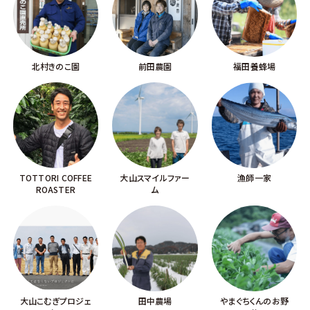
北村きのこ園
前田農園
福田養蜂場
TOTTORI COFFEE
大山スマイルファー
漁師一家
ROASTER
ム
大山こむぎプロジェ
田中農場
やまぐちくんのお野