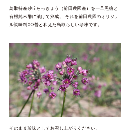
鳥取特産砂丘らっきょう（前田農園産）を一旦黒糖と
有機純米酢に漬けて熟成。 それを前田農園のオリジナ
ル調味料XO醤と和えた鳥取らしい珍味です。
そのまま珍味としてお召し上がりください。