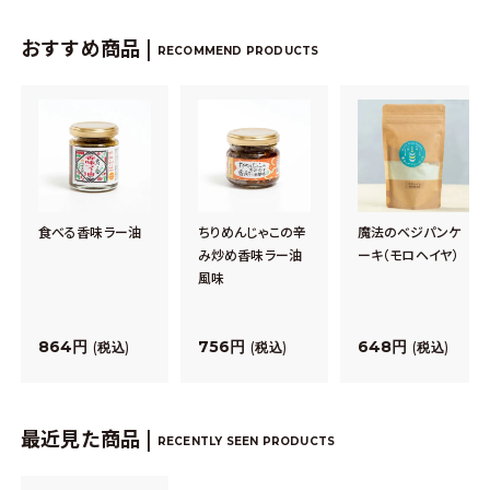
おすすめ商品 |
RECOMMEND PRODUCTS
食べる香味ラー油
ちりめんじゃこの辛
魔法のベジパンケ
み炒め香味ラー油
ーキ（モロヘイヤ）
風味
864
756
648
税込
税込
税込
最近見た商品 |
RECENTLY SEEN PRODUCTS