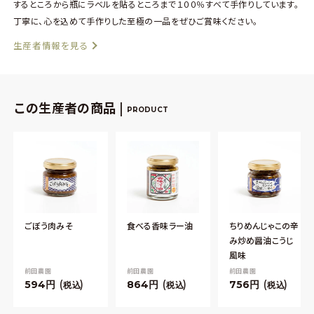
するところから瓶にラベルを貼るところまで１００％すべて手作りしています。
丁寧に、心を込めて手作りした至極の一品をぜひご賞味ください。
生産者情報を見る
この生産者の商品 |
PRODUCT
ごぼう肉みそ
食べる香味ラー油
ちりめんじゃこの辛
み炒め醤油こうじ
風味
前田農園
前田農園
前田農園
594
864
756
税込
税込
税込