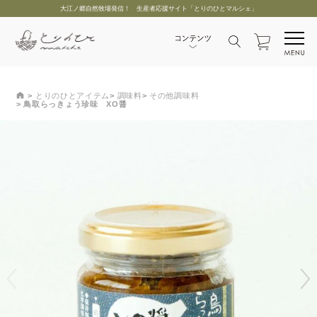
大江ノ郷自然牧場発信！ 生産者応援サイト「とりのひとマルシェ」
とりのひとアイテム
調味料
その他調味料
鳥取らっきょう珍味 XO醤