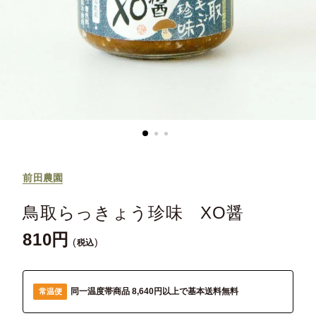
前田農園
鳥取らっきょう珍味 XO醤
810
税込
同一温度帯商品 8,640円以上で基本送料無料
常温便