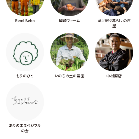
Reml Behn
岡崎ファーム
承け継ぐ暮らし のぎ
屋
もりのひと
いのちの土の農園
中村商店
ありのままベジフル
の会