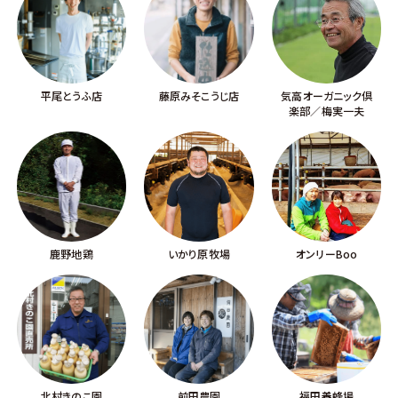
平尾とうふ店
藤原みそこうじ店
気高オーガニック倶
楽部／梅実一夫
鹿野地鶏
いかり原牧場
オンリーBoo
北村きのこ園
前田農園
福田養蜂場