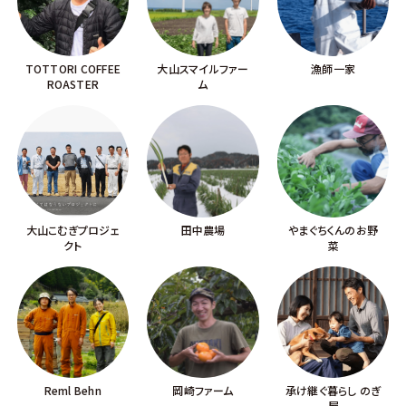
TOTTORI COFFEE
大山スマイルファー
漁師一家
ROASTER
ム
大山こむぎプロジェ
田中農場
やまぐちくんのお野
クト
菜
Reml Behn
岡崎ファーム
承け継ぐ暮らし のぎ
屋