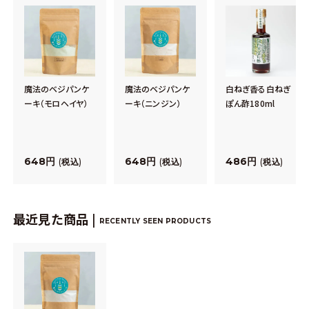
魔法のベジパンケ
魔法のベジパンケ
白ねぎ香る白ねぎ
ーキ（モロヘイヤ）
ーキ（ニンジン）
ぽん酢180ml
648
648
486
税込
税込
税込
最近見た商品 |
RECENTLY SEEN PRODUCTS