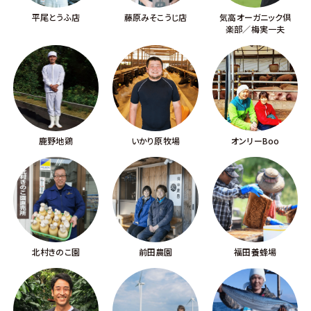
平尾とうふ店
藤原みそこうじ店
気高オーガニック倶
楽部／梅実一夫
鹿野地鶏
いかり原牧場
オンリーBoo
北村きのこ園
前田農園
福田養蜂場