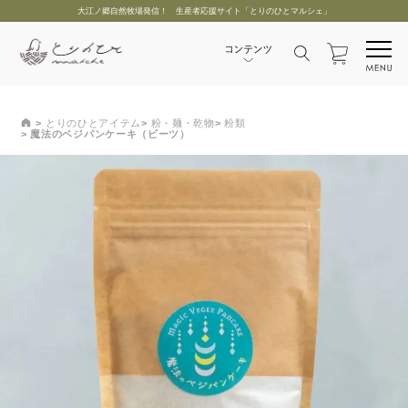
大江ノ郷自然牧場発信！ 生産者応援サイト「とりのひとマルシェ」
とりのひとアイテム
粉・麺・乾物
粉類
魔法のベジパンケーキ（ビーツ）