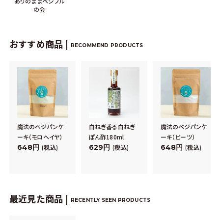
ありのままベジフル
の会
おすすめ商品 |
RECOMMEND PRODUCTS
魔法のベジパンケ
白ねぎ香る白ねぎ
魔法のベジパンケ
ーキ（モロヘイヤ）
ぽん酢180ml
ーキ（ビーツ）
648
629
648
税込
税込
税込
最近見た商品 |
RECENTLY SEEN PRODUCTS