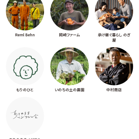
Reml Behn
岡崎ファーム
承け継ぐ暮らし のぎ
屋
もりのひと
いのちの土の農園
中村商店