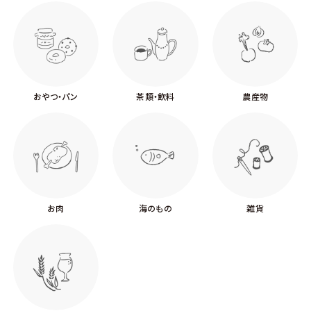
おやつ・パン
茶類・飲料
農産物
お肉
海のもの
雑貨