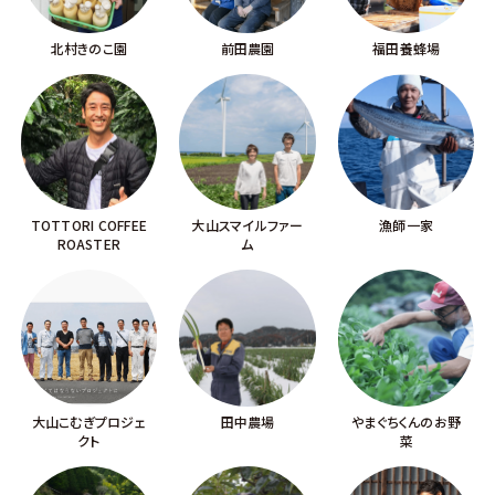
北村きのこ園
前田農園
福田養蜂場
TOTTORI COFFEE
大山スマイルファー
漁師一家
ROASTER
ム
大山こむぎプロジェ
田中農場
やまぐちくんのお野
クト
菜