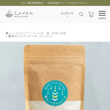
大江ノ郷自然牧場発信！ 生産者応援サイト「とりのひとマルシェ」
とりのひとアイテム
粉・麺・乾物
粉類
魔法のベジパンケーキ（ニンジン）