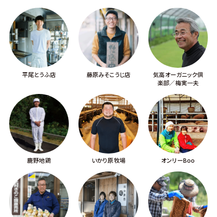
平尾とうふ店
藤原みそこうじ店
気高オーガニック倶
楽部／梅実一夫
鹿野地鶏
いかり原牧場
オンリーBoo