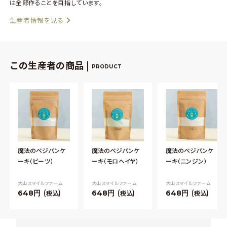
は全部作ることを目指しています。
生産者情報を見る
この生産者の商品 |
PRODUCT
魔法のベジパンケ
魔法のベジパンケ
魔法のベジパンケ
ーキ（ビーツ）
ーキ（モロヘイヤ）
ーキ（ニンジン）
大山スマイルファーム
大山スマイルファーム
大山スマイルファーム
648
648
648
税込
税込
税込