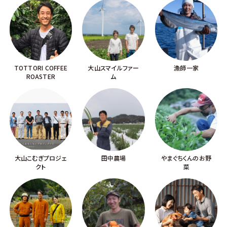
TOTTORI COFFEE
大山スマイルファー
漁師一家
ROASTER
ム
大山こむぎプロジェ
田中農場
やまぐちくんのお野
クト
菜