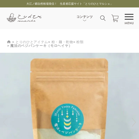
大江ノ郷自然牧場発信！ 生産者応援サイト「とりのひとマルシェ」
とりのひとアイテム
粉・麺・乾物
粉類
魔法のベジパンケーキ（モロヘイヤ）