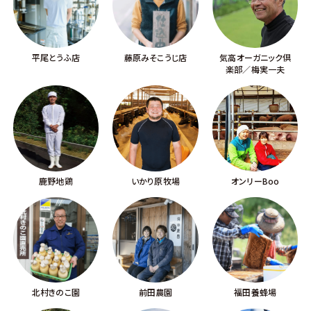
平尾とうふ店
藤原みそこうじ店
気高オーガニック倶
楽部／梅実一夫
鹿野地鶏
いかり原牧場
オンリーBoo
北村きのこ園
前田農園
福田養蜂場