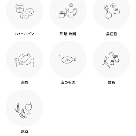
おやつ・パン
茶類・飲料
農産物
お肉
海のもの
雑貨
お酒