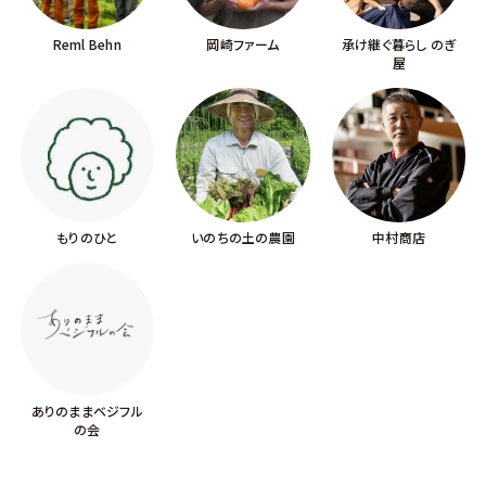
Reml Behn
岡崎ファーム
承け継ぐ暮らし のぎ
屋
もりのひと
いのちの土の農園
中村商店
ありのままベジフル
の会