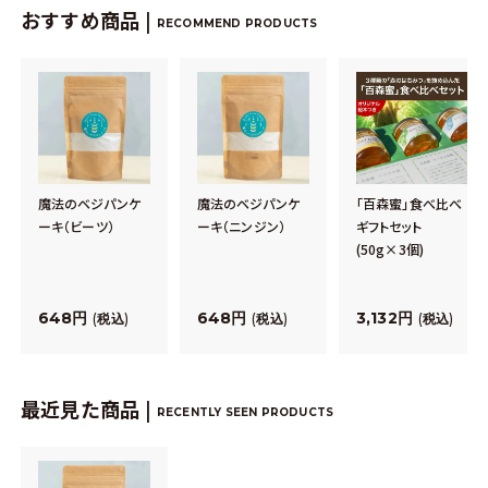
おすすめ商品 |
RECOMMEND PRODUCTS
魔法のベジパンケ
魔法のベジパンケ
「百森蜜」食べ比べ
ーキ（ビーツ）
ーキ（ニンジン）
ギフトセット
(50g×3個)
648
648
3,132
税込
税込
税込
最近見た商品 |
RECENTLY SEEN PRODUCTS