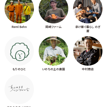
Reml Behn
岡崎ファーム
承け継ぐ暮らし のぎ
屋
もりのひと
いのちの土の農園
中村商店