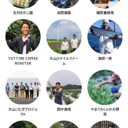
北村きのこ園
前田農園
福田養蜂場
TOTTORI COFFEE
大山スマイルファー
漁師一家
ROASTER
ム
大山こむぎプロジェ
田中農場
やまぐちくんのお野
クト
菜