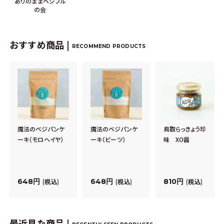
ありのままベジフル
の会
おすすめ商品 |
RECOMMEND PRODUCTS
魔法のベジパンケ
魔法のベジパンケ
鳥取らっきょう珍
ーキ（モロヘイヤ）
ーキ（ビーツ）
味 XO醤
648
648
810
税込
税込
税込
最近見た商品 |