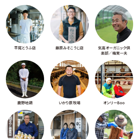
平尾とうふ店
藤原みそこうじ店
気高オーガニック倶
楽部／梅実一夫
鹿野地鶏
いかり原牧場
オンリーBoo