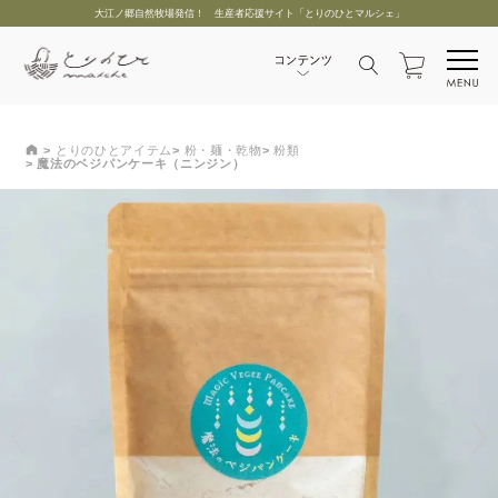
大江ノ郷自然牧場発信！ 生産者応援サイト「とりのひとマルシェ」
とりのひとアイテム
粉・麺・乾物
粉類
魔法のベジパンケーキ（ニンジン）