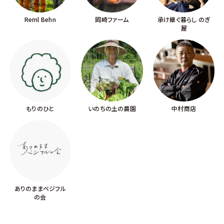
Reml Behn
岡崎ファーム
承け継ぐ暮らし のぎ
屋
もりのひと
いのちの土の農園
中村商店
ありのままベジフル
の会