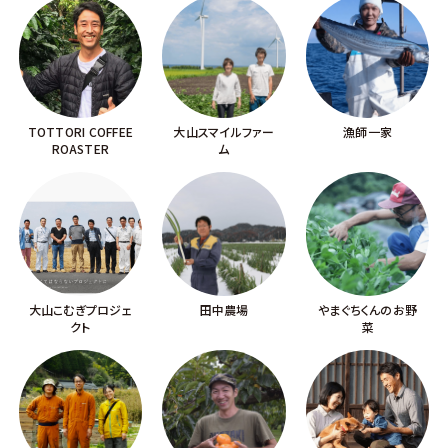
TOTTORI COFFEE
大山スマイルファー
漁師一家
ROASTER
ム
大山こむぎプロジェ
田中農場
やまぐちくんのお野
クト
菜