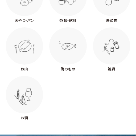
おやつ・パン
茶類・飲料
農産物
お肉
海のもの
雑貨
お酒