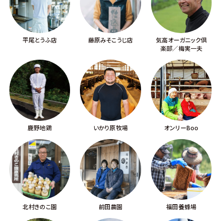
平尾とうふ店
藤原みそこうじ店
気高オーガニック倶
楽部／梅実一夫
鹿野地鶏
いかり原牧場
オンリーBoo
北村きのこ園
前田農園
福田養蜂場