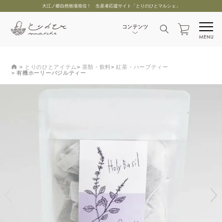
大江ノ郷自然牧場発信！ 生産者応援サイト「とりのひとマルシェ」
とりのひとアイテム
茶類・飲料
紅茶・ハーブティー
有機ホーリーバジルティー