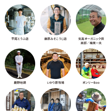
平尾とうふ店
藤原みそこうじ店
気高オーガニック倶
楽部／梅実一夫
鹿野地鶏
いかり原牧場
オンリーBoo