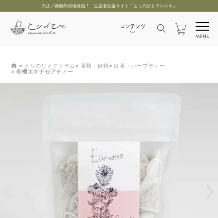
大江ノ郷自然牧場発信！ 生産者応援サイト「とりのひとマルシェ」
とりのひとアイテム
茶類・飲料
紅茶・ハーブティー
有機エキナセアティー