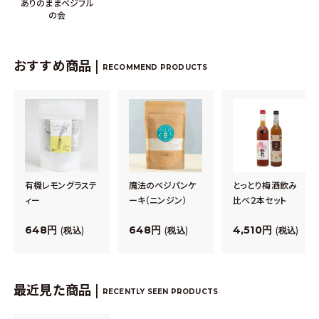
ありのままベジフル
の会
おすすめ商品 |
RECOMMEND PRODUCTS
有機レモングラステ
魔法のベジパンケ
とっとり梅酒飲み
ィー
ーキ（ニンジン）
比べ２本セット
648
648
4,510
税込
税込
税込
最近見た商品 |
RECENTLY SEEN PRODUCTS