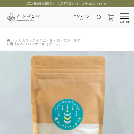
大江ノ郷自然牧場発信！ 生産者応援サイト「とりのひとマルシェ」
とりのひとアイテム
粉・麺・乾物
粉類
魔法のベジパンケーキ（ビーツ）