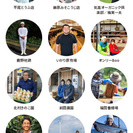
平尾とうふ店
藤原みそこうじ店
気高オーガニック倶
楽部／梅実一夫
鹿野地鶏
いかり原牧場
オンリーBoo
北村きのこ園
前田農園
福田養蜂場