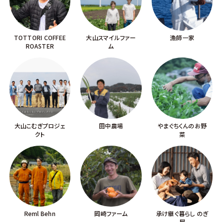
TOTTORI COFFEE
大山スマイルファー
漁師一家
ROASTER
ム
大山こむぎプロジェ
田中農場
やまぐちくんのお野
クト
菜
Reml Behn
岡崎ファーム
承け継ぐ暮らし のぎ
屋