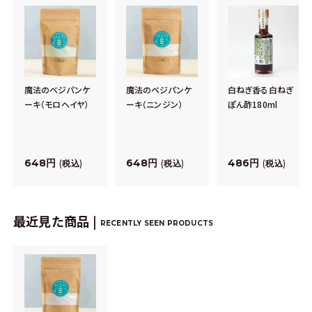
魔法のベジパンケ
魔法のベジパンケ
白ねぎ香る白ねぎ
ーキ（モロヘイヤ）
ーキ（ニンジン）
ぽん酢180ml
648
648
486
税込
税込
税込
最近見た商品 |
RECENTLY SEEN PRODUCTS