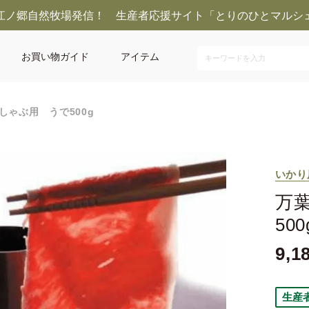
江ノ郷自然牧場発信！ 生産者応援サイト「とりのひとマルシ
お買い物ガイド
アイテム
しゃぶ用 うで500g
いかり
万
500
9,1
生産