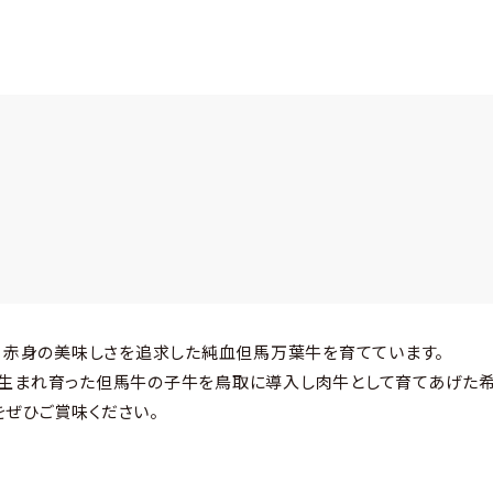
、赤身の美味しさを追求した純血但馬万葉牛を育てています。
生まれ育った但馬牛の子牛を鳥取に導入し肉牛として育てあげた希
ぜひご賞味ください。