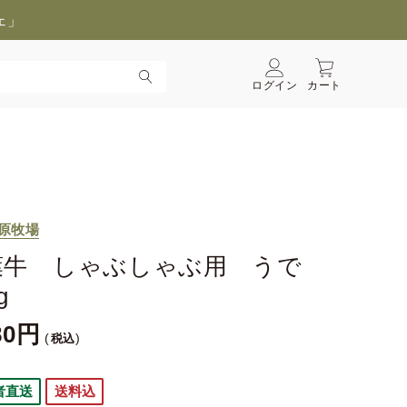
ェ」
ログイン
カート
原牧場
葉牛 しゃぶしゃぶ用 うで
g
80
税込
者直送
送料込