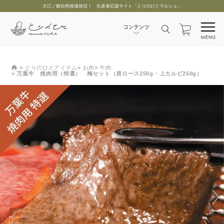
大江ノ郷自然牧場発信！ 生産者応援サイト「とりのひとマルシェ」
とりのひとアイテム
お肉
牛肉
万葉牛 焼肉用（特選） 梅セット（肩ロース250g・上カルビ250g）