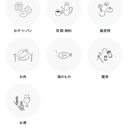
おやつ・パン
茶類・飲料
農産物
お肉
海のもの
雑貨
お酒