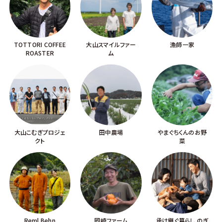
TOTTORI COFFEE
大山スマイルファー
漁師一家
ROASTER
ム
大山こむぎプロジェ
田中農場
やまぐちくんのお野
クト
菜
Reml Behn
岡崎ファーム
承け継ぐ暮らし のぎ