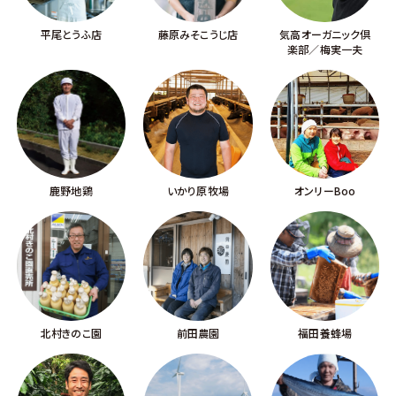
平尾とうふ店
藤原みそこうじ店
気高オーガニック倶
楽部／梅実一夫
鹿野地鶏
いかり原牧場
オンリーBoo
北村きのこ園
前田農園
福田養蜂場