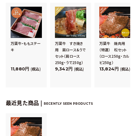
万葉牛・ももステー
万葉牛 すき焼き
万葉牛 焼肉用
キ
用 肩ロース&うで
（特選） 松セット
セット（肩ロース
（ロース250g・カル
250g・うで250g）
ビ250g）
11,880
9,342
13,824
税込
税込
税込
最近見た商品 |
RECENTLY SEEN PRODUCTS