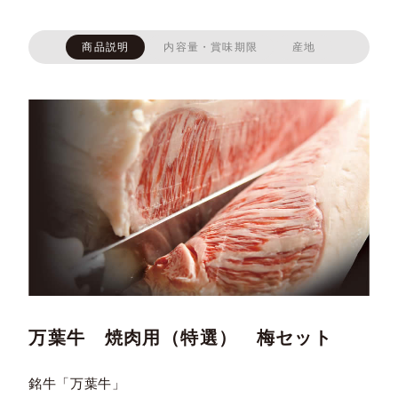
商品説明
内容量・賞味期限
産地
万葉牛 焼肉用（特選） 梅セット
銘牛「万葉牛」