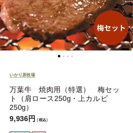
いかり原牧場
万葉牛 焼肉用（特選） 梅セッ
ト（肩ロース250g・上カルビ
250g）
9,936
税込