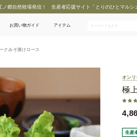
江ノ郷自然牧場発信！ 生産者応援サイト「とりのひとマルシ
お買い物ガイド
アイテム
ークみそ漬けロース
オンリ
極
4,8
生産