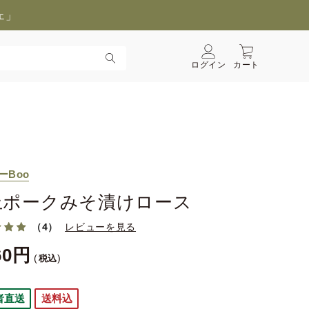
ェ」
ログイン
カート
ーBoo
上ポークみそ漬けロース
（4）
レビューを見る
60
税込
者直送
送料込