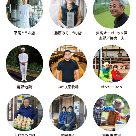
平尾とうふ店
藤原みそこうじ店
気高オーガニック倶
楽部／梅実一夫
鹿野地鶏
いかり原牧場
オンリーBoo
北村きのこ園
前田農園
福田養蜂場