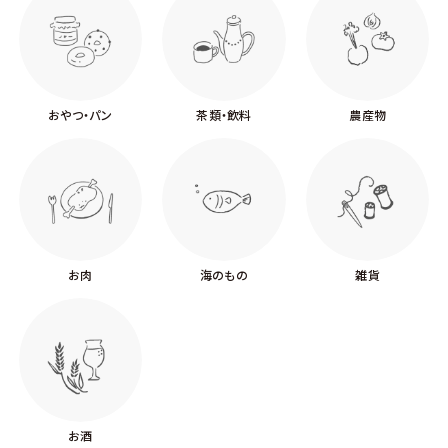
おやつ・パン
茶類・飲料
農産物
お肉
海のもの
雑貨
お酒