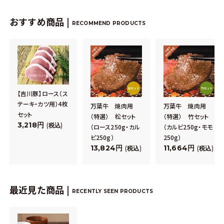
おすすめ商品 |
RECOMMEND PRODUCTS
【吉川豚】ロース（ス
テーキ・カツ用）4枚
万葉牛 焼肉用
万葉牛 焼肉用
セット
（特選） 松セット
（特選） 竹セット
3,218
税込
（ロース250g・カル
（カルビ250g・モモ
ビ250g）
250g）
13,824
11,664
税込
税込
最近見た商品 |
RECENTLY SEEN PRODUCTS