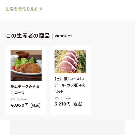
生産者情報を見る
この生産者の商品 |
PRODUCT
【吉川豚】ロース（ス
テーキ・カツ用）4枚
極上ポークみそ漬
セット
けロース
オンリーBoo
オンリーBoo
3,218
税込
4,860
税込