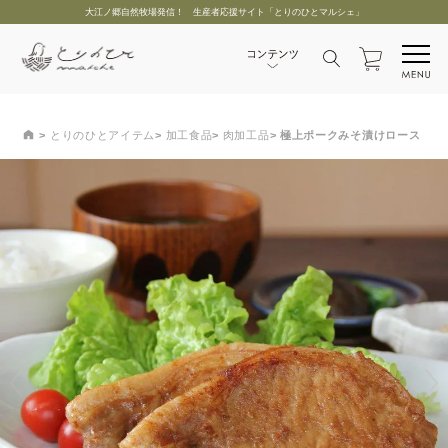
大江ノ郷自然牧場発信！ 生産者応援サイト「とりのひとマルシェ」
とりのひとアイテム
加工食品
肉加工品
極上ポークみそ漬けロース