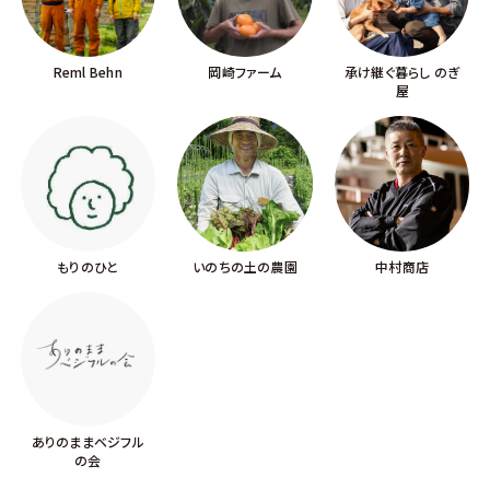
Reml Behn
岡崎ファーム
承け継ぐ暮らし のぎ
屋
もりのひと
いのちの土の農園
中村商店
ありのままベジフル
の会