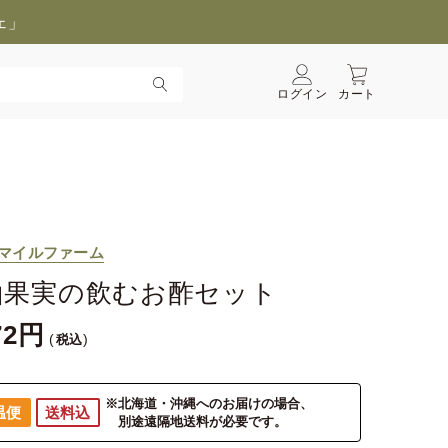
ェ」
ログイン
カート
マイルファーム
山果実の飲むお酢セット
72
税込
※北海道・沖縄へのお届けの場合、
温便
送料込
別途遠隔地送料が必要です。