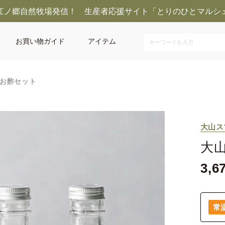
江ノ郷自然牧場発信！ 生産者応援サイト「とりのひとマルシ
お買い物ガイド
アイテム
お酢セット
大山ス
大
3,6
常