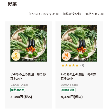
野菜
並び替え
おすすめ順
価格が安い順
価格が高い順
（1）
いのちの土の農園 旬の野
いのちの土の農園 旬の野
菜Sセット
菜Mセット
いのちの土の農園
いのちの土の農園
産地直送便
産地直送便
3,348
4,428
税込
税込