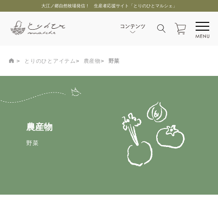
大江ノ郷自然牧場発信！ 生産者応援サイト「とりのひとマルシェ」
とりのひとアイテム
農産物
野菜
農産物
野菜