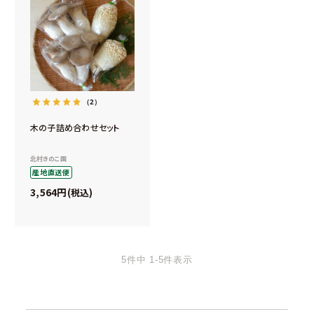
（2）
木の子詰め合わせセット
北村きのこ園
産地直送便
3,564
税込
5
件中
1
-
5
件表示