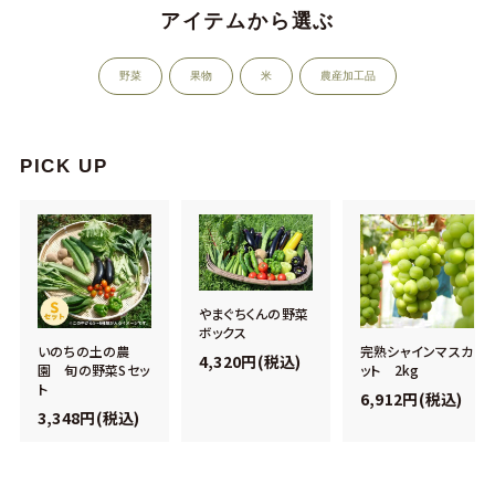
アイテムから選ぶ
野菜
果物
米
農産加工品
PICK UP
やまぐちくんの野菜
ボックス
いのちの土の農
完熟シャインマスカ
4,320円(税込)
園 旬の野菜Sセッ
ット 2kg
ト
6,912円(税込)
3,348円(税込)