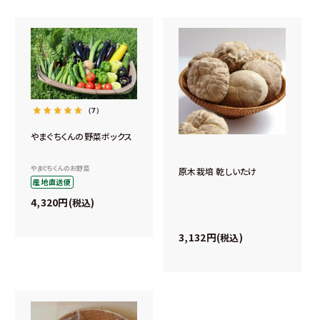
（7）
やまぐちくんの野菜ボックス
やまぐちくんのお野菜
原木栽培 乾しいたけ
産地直送便
4,320
税込
3,132
税込