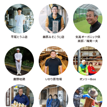
平尾とうふ店
藤原みそこうじ店
気高オーガニック倶
楽部／梅実一夫
鹿野地鶏
いかり原牧場
オンリーBoo