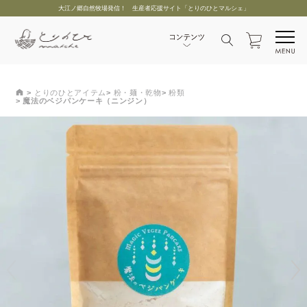
大江ノ郷自然牧場発信！ 生産者応援サイト「とりのひとマルシェ」
とりのひとアイテム
粉・麺・乾物
粉類
魔法のベジパンケーキ（ニンジン）