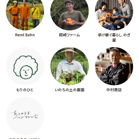
Reml Behn
岡崎ファーム
承け継ぐ暮らし のぎ
屋
もりのひと
いのちの土の農園
中村商店