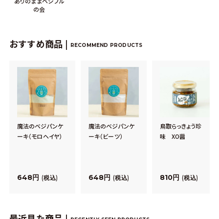
ありのままベジフル
の会
おすすめ商品 |
RECOMMEND PRODUCTS
魔法のベジパンケ
魔法のベジパンケ
鳥取らっきょう珍
ーキ（モロヘイヤ）
ーキ（ビーツ）
味 XO醤
648
648
810
税込
税込
税込
最近見た商品 |