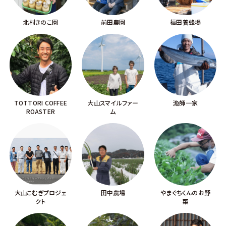
北村きのこ園
前田農園
福田養蜂場
TOTTORI COFFEE
大山スマイルファー
漁師一家
ROASTER
ム
大山こむぎプロジェ
田中農場
やまぐちくんのお野
クト
菜