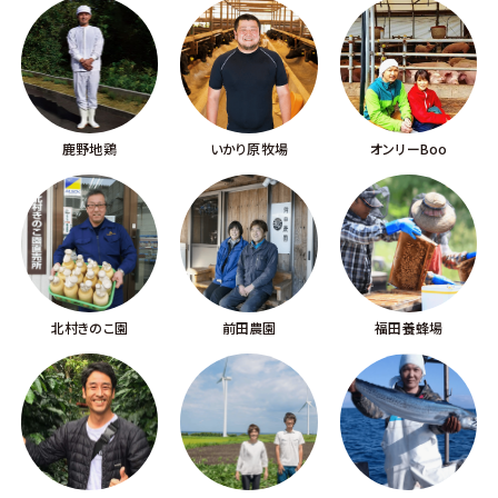
鹿野地鶏
いかり原牧場
オンリーBoo
北村きのこ園
前田農園
福田養蜂場