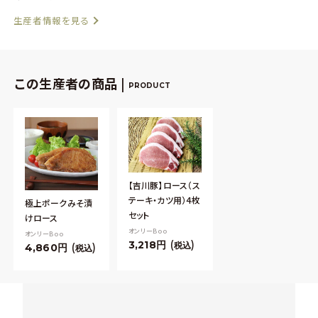
生産者情報を見る
この生産者の商品 |
PRODUCT
【吉川豚】ロース（ス
テーキ・カツ用）4枚
極上ポークみそ漬
セット
けロース
オンリーBoo
オンリーBoo
3,218
税込
4,860
税込