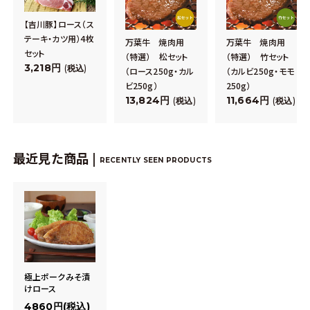
【吉川豚】ロース（ス
テーキ・カツ用）4枚
万葉牛 焼肉用
万葉牛 焼肉用
セット
（特選） 松セット
（特選） 竹セット
3,218
税込
（ロース250g・カル
（カルビ250g・モモ
ビ250g）
250g）
13,824
11,664
税込
税込
最近見た商品 |
RECENTLY SEEN PRODUCTS
極上ポークみそ漬
けロース
4860円(税込)