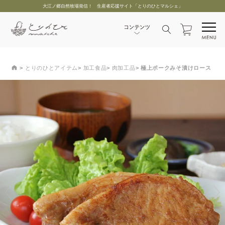
大江ノ郷自然牧場発信！ 生産者応援サイト「とりのひとマルシェ」
とりのひとアイテム
加工食品
肉加工品
極上ポークみそ漬けロース