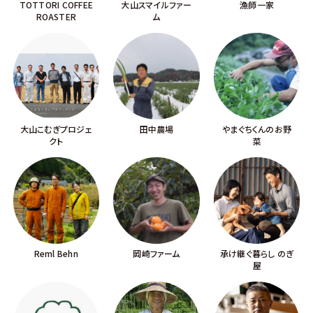
TOTTORI COFFEE
大山スマイルファー
漁師一家
ROASTER
ム
大山こむぎプロジェ
田中農場
やまぐちくんのお野
クト
菜
Reml Behn
岡崎ファーム
承け継ぐ暮らし のぎ
屋