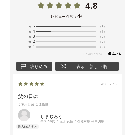
4.8
4
レビュー件数：
件
★
5
(3)
★
4
(1)
★
3
(0)
★
2
(0)
★
1
(0)
絞り込み
表示：新しい順
2026.7.15
父の日に
ご利用目的
:ご進物用
しまぢろう
年代:
50代
性別:
女性
都道府県:
神奈川県