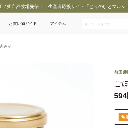
江ノ郷自然牧場発信！ 生産者応援サイト「とりのひとマルシ
お買い物ガイド
アイテム
肉みそ
前田農
ご
594
常