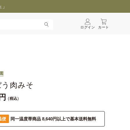
ェ」
ログイン
カート
園
ぼう肉みそ
税込
温便
同一温度帯商品 8,640円以上で基本送料無料