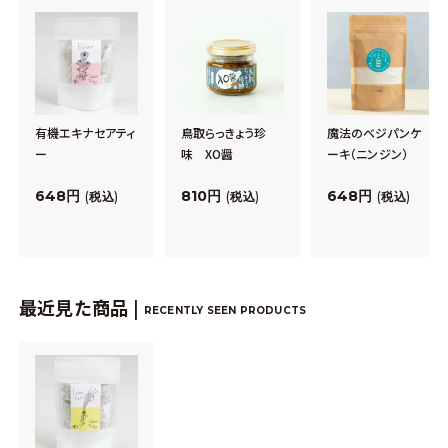
有機エキナセアティ
鳥取らっきょう珍
魔法のベジパンケ
ー
味 XO醤
ーキ（ニンジン）
648
810
648
税込
税込
税込
最近見た商品 |
RECENTLY SEEN PRODUCTS