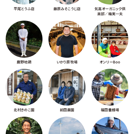
平尾とうふ店
藤原みそこうじ店
気高オーガニック倶
楽部／梅実一夫
鹿野地鶏
いかり原牧場
オンリーBoo
北村きのこ園
前田農園
福田養蜂場