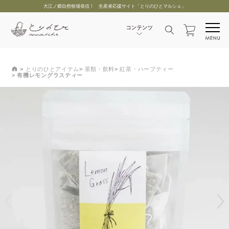
大江ノ郷自然牧場発信！ 生産者応援サイト「とりのひとマルシェ」
とりのひとアイテム
茶類・飲料
紅茶・ハーブティー
有機レモングラスティー