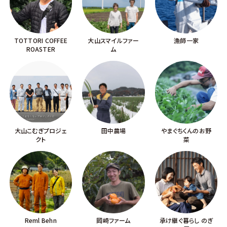
TOTTORI COFFEE
大山スマイルファー
漁師一家
ROASTER
ム
大山こむぎプロジェ
田中農場
やまぐちくんのお野
クト
菜
Reml Behn
岡崎ファーム
承け継ぐ暮らし のぎ