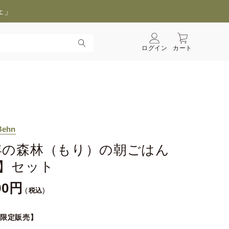
ェ」
ログイン
カート
Behn
年の森林（もり）の朝ごはん
A】セット
00
税込
B限定販売】