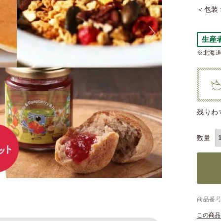
＜包装
生産
※北海道
残りわ
商品番
この商品