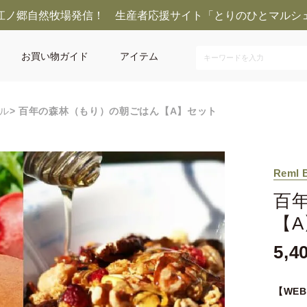
江ノ郷自然牧場発信！ 生産者応援サイト「とりのひとマルシ
お買い物ガイド
アイテム
ル
百年の森林（もり）の朝ごはん【A】セット
Reml 
百
【
5,4
【WE