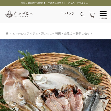
大江ノ郷自然牧場発信！ 生産者応援サイト「とりのひとマルシェ」
とりのひとアイテム
海のもの
特撰・山陰の一夜干しセット