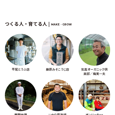
つくる人・育てる人 |
MAKE・GROW
平尾とうふ店
藤原みそこうじ店
気高オーガニック倶
楽部／梅実一夫
鹿野地鶏
いかり原牧場
オンリーBoo