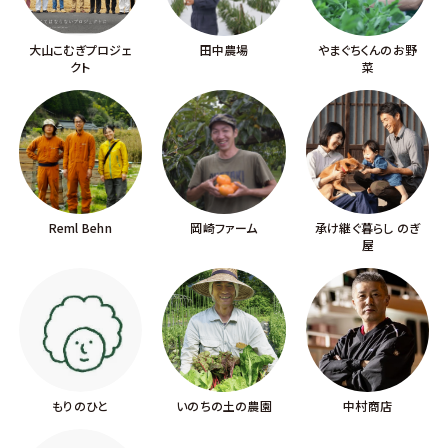
大山こむぎプロジェ
田中農場
やまぐちくんのお野
クト
菜
Reml Behn
岡崎ファーム
承け継ぐ暮らし のぎ
屋
もりのひと
いのちの土の農園
中村商店