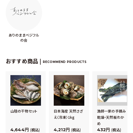
ありのままベジフル
の会
おすすめ商品 |
RECOMMEND PRODUCTS
山陰の干物セット
日本海産 天然さざ
漁師一家の手摘み
え〈冷凍〉1kg
乾燥・天然板わか
め
4,644
4,212
432
税込
税込
税込