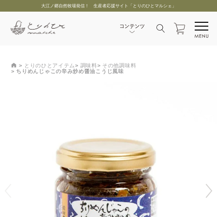
大江ノ郷自然牧場発信！ 生産者応援サイト「とりのひとマルシェ」
とりのひとアイテム
調味料
その他調味料
ちりめんじゃこの辛み炒め醤油こうじ風味