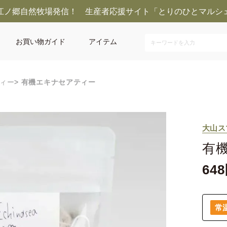
江ノ郷自然牧場発信！ 生産者応援サイト「とりのひとマルシ
お買い物ガイド
アイテム
ィー
有機エキナセアティー
大山ス
有
648
常