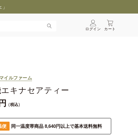
ェ」
ログイン
カート
マイルファーム
機エキナセアティー
税込
温便
同一温度帯商品 8,640円以上で基本送料無料