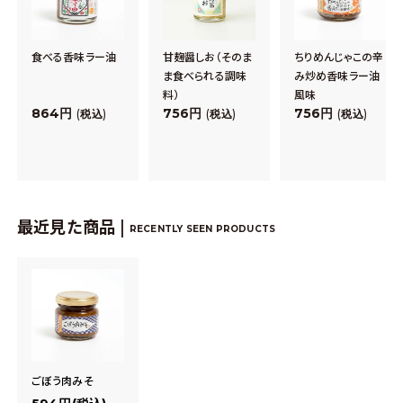
食べる香味ラー油
甘麹醤しお（そのま
ちりめんじゃこの辛
ま食べられる調味
み炒め香味ラー油
料）
風味
864
756
756
税込
税込
税込
最近見た商品 |
RECENTLY SEEN PRODUCTS
ごぼう肉みそ