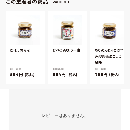
この生産者の商品 |
PRODUCT
ごぼう肉みそ
食べる香味ラー油
ちりめんじゃこの辛
み炒め醤油こうじ
風味
前田農園
前田農園
前田農園
594
864
756
税込
税込
税込
レビューはありません。