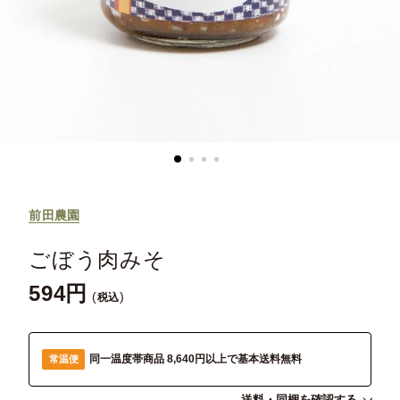
前田農園
ごぼう肉みそ
594
税込
同一温度帯商品 8,640円以上で基本送料無料
常温便
送料・同梱を確認する