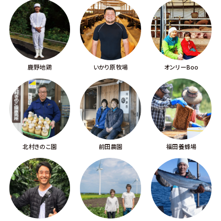
鹿野地鶏
いかり原牧場
オンリーBoo
北村きのこ園
前田農園
福田養蜂場