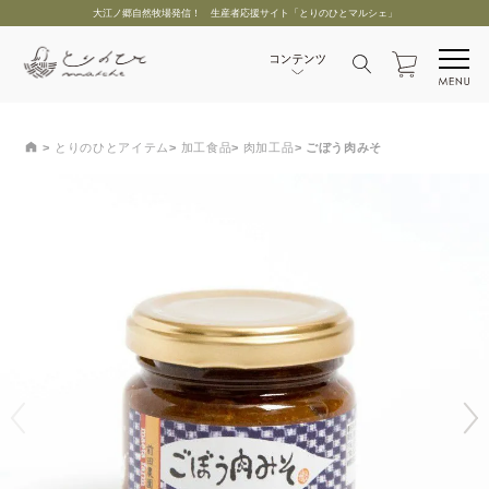
大江ノ郷自然牧場発信！ 生産者応援サイト「とりのひとマルシェ」
とりのひとアイテム
加工食品
肉加工品
ごぼう肉みそ