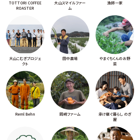
TOTTORI COFFEE
大山スマイルファー
漁師一家
ROASTER
ム
大山こむぎプロジェ
田中農場
やまぐちくんのお野
クト
菜
Reml Behn
岡崎ファーム
承け継ぐ暮らし のぎ
屋