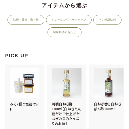
アイテムから選ぶ
味噌・醤油・塩・酢
ドレッシング・ケチャップ
その他調味料
調味料詰め合わせ
PICK UP
みそ2種と塩麹セッ
特製白ねぎ酢
白ねぎ香る白ねぎ
ト
180ml【白ねぎと米
ぽん酢180ml
麹だけで仕上げた
ねぎの旨みたっぷ
りのお酢】